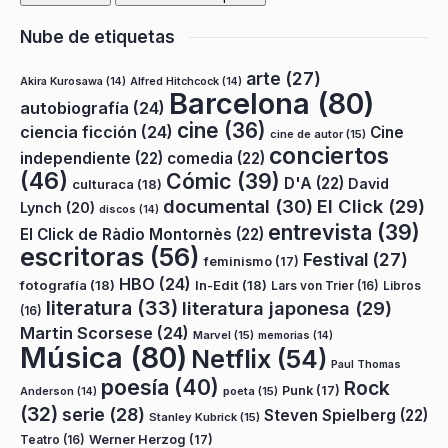
Nube de etiquetas
arte
(27)
Akira Kurosawa
(14)
Alfred Hitchcock
(14)
Barcelona
(80)
autobiografía
(24)
cine
(36)
ciencia ficción
(24)
Cine
cine de autor
(15)
conciertos
independiente
(22)
comedia
(22)
(46)
Cómic
(39)
D'A
(22)
David
culturaca
(18)
documental
(30)
El Click
(29)
Lynch
(20)
discos
(14)
entrevista
(39)
El Click de Ràdio Montornès
(22)
escritoras
(56)
Festival
(27)
feminismo
(17)
HBO
(24)
fotografía
(18)
In-Edit
(18)
Lars von Trier
(16)
Libros
literatura
(33)
literatura japonesa
(29)
(16)
Martin Scorsese
(24)
Marvel
(15)
memorias
(14)
Música
(80)
Netflix
(54)
Paul Thomas
poesía
(40)
Rock
Punk
(17)
poeta
(15)
Anderson
(14)
(32)
serie
(28)
Steven Spielberg
(22)
Stanley Kubrick
(15)
Teatro
(16)
Werner Herzog
(17)