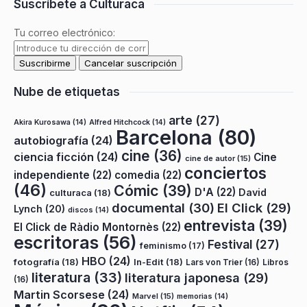
Suscríbete a Culturaca
Tu correo electrónico:
Nube de etiquetas
arte
(27)
Akira Kurosawa
(14)
Alfred Hitchcock
(14)
Barcelona
(80)
autobiografía
(24)
cine
(36)
ciencia ficción
(24)
Cine
cine de autor
(15)
conciertos
independiente
(22)
comedia
(22)
(46)
Cómic
(39)
D'A
(22)
David
culturaca
(18)
documental
(30)
El Click
(29)
Lynch
(20)
discos
(14)
entrevista
(39)
El Click de Ràdio Montornès
(22)
escritoras
(56)
Festival
(27)
feminismo
(17)
HBO
(24)
fotografía
(18)
In-Edit
(18)
Lars von Trier
(16)
Libros
literatura
(33)
literatura japonesa
(29)
(16)
Martin Scorsese
(24)
Marvel
(15)
memorias
(14)