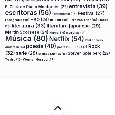
discos
(14)
entrevista
(39)
El Click de Ràdio Montornès
(22)
escritoras
(56)
Festival
(27)
feminismo
(17)
HBO
(24)
fotografía
(18)
In-Edit
(18)
Lars von Trier
(16)
Libros
literatura
(33)
literatura japonesa
(29)
(16)
Martin Scorsese
(24)
Marvel
(15)
memorias
(14)
Música
(80)
Netflix
(54)
Paul Thomas
poesía
(40)
Rock
Punk
(17)
poeta
(15)
Anderson
(14)
(32)
serie
(28)
Steven Spielberg
(22)
Stanley Kubrick
(15)
Teatro
(16)
Werner Herzog
(17)