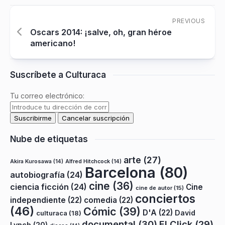
PREVIOUS
Oscars 2014: ¡salve, oh, gran héroe
americano!
Suscríbete a Culturaca
Tu correo electrónico:
Nube de etiquetas
arte
(27)
Akira Kurosawa
(14)
Alfred Hitchcock
(14)
Barcelona
(80)
autobiografía
(24)
cine
(36)
ciencia ficción
(24)
Cine
cine de autor
(15)
conciertos
independiente
(22)
comedia
(22)
(46)
Cómic
(39)
D'A
(22)
David
culturaca
(18)
documental
(30)
El Click
(29)
Lynch
(20)