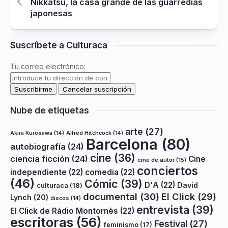
Nikkatsu, la casa grande de las guarredías
japonesas
Suscríbete a Culturaca
Tu correo electrónico:
Nube de etiquetas
arte
(27)
Akira Kurosawa
(14)
Alfred Hitchcock
(14)
Barcelona
(80)
autobiografía
(24)
cine
(36)
ciencia ficción
(24)
Cine
cine de autor
(15)
conciertos
independiente
(22)
comedia
(22)
(46)
Cómic
(39)
D'A
(22)
David
culturaca
(18)
documental
(30)
El Click
(29)
Lynch
(20)
discos
(14)
entrevista
(39)
El Click de Ràdio Montornès
(22)
escritoras
(56)
Festival
(27)
feminismo
(17)