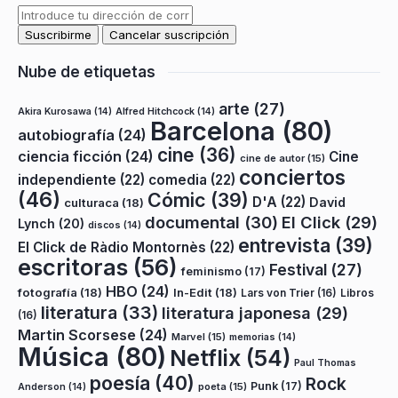
Nube de etiquetas
arte
(27)
Akira Kurosawa
(14)
Alfred Hitchcock
(14)
Barcelona
(80)
autobiografía
(24)
cine
(36)
ciencia ficción
(24)
Cine
cine de autor
(15)
conciertos
independiente
(22)
comedia
(22)
(46)
Cómic
(39)
D'A
(22)
David
culturaca
(18)
documental
(30)
El Click
(29)
Lynch
(20)
discos
(14)
entrevista
(39)
El Click de Ràdio Montornès
(22)
escritoras
(56)
Festival
(27)
feminismo
(17)
HBO
(24)
fotografía
(18)
In-Edit
(18)
Lars von Trier
(16)
Libros
literatura
(33)
literatura japonesa
(29)
(16)
Martin Scorsese
(24)
Marvel
(15)
memorias
(14)
Música
(80)
Netflix
(54)
Paul Thomas
poesía
(40)
Rock
Punk
(17)
poeta
(15)
Anderson
(14)