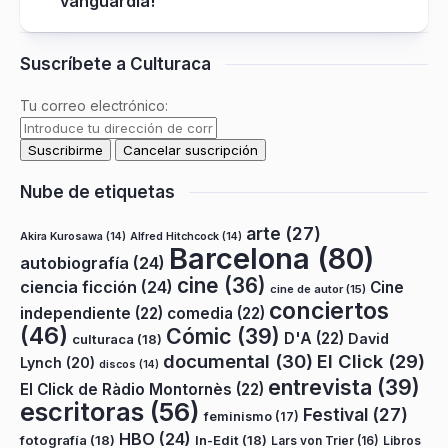
vanguardia!
Suscríbete a Culturaca
Tu correo electrónico:
Nube de etiquetas
arte
(27)
Akira Kurosawa
(14)
Alfred Hitchcock
(14)
Barcelona
(80)
autobiografía
(24)
cine
(36)
ciencia ficción
(24)
Cine
cine de autor
(15)
conciertos
independiente
(22)
comedia
(22)
(46)
Cómic
(39)
D'A
(22)
David
culturaca
(18)
documental
(30)
El Click
(29)
Lynch
(20)
discos
(14)
entrevista
(39)
El Click de Ràdio Montornès
(22)
escritoras
(56)
Festival
(27)
feminismo
(17)
HBO
(24)
fotografía
(18)
In-Edit
(18)
Lars von Trier
(16)
Libros