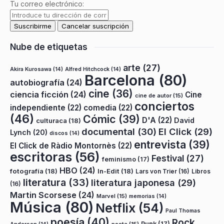
Tu correo electrónico:
Nube de etiquetas
arte
(27)
Akira Kurosawa
(14)
Alfred Hitchcock
(14)
Barcelona
(80)
autobiografía
(24)
cine
(36)
ciencia ficción
(24)
Cine
cine de autor
(15)
conciertos
independiente
(22)
comedia
(22)
(46)
Cómic
(39)
D'A
(22)
David
culturaca
(18)
documental
(30)
El Click
(29)
Lynch
(20)
discos
(14)
entrevista
(39)
El Click de Ràdio Montornès
(22)
escritoras
(56)
Festival
(27)
feminismo
(17)
HBO
(24)
fotografía
(18)
In-Edit
(18)
Lars von Trier
(16)
Libros
literatura
(33)
literatura japonesa
(29)
(16)
Martin Scorsese
(24)
Marvel
(15)
memorias
(14)
Música
(80)
Netflix
(54)
Paul Thomas
poesía
(40)
Rock
Punk
(17)