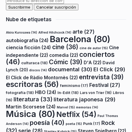
Nube de etiquetas
arte
(27)
Akira Kurosawa
(14)
Alfred Hitchcock
(14)
Barcelona
(80)
autobiografía
(24)
cine
(36)
ciencia ficción
(24)
Cine
cine de autor
(15)
conciertos
independiente
(22)
comedia
(22)
(46)
Cómic
(39)
D'A
(22)
David
culturaca
(18)
documental
(30)
El Click
(29)
Lynch
(20)
discos
(14)
entrevista
(39)
El Click de Ràdio Montornès
(22)
escritoras
(56)
Festival
(27)
feminismo
(17)
HBO
(24)
fotografía
(18)
In-Edit
(18)
Lars von Trier
(16)
Libros
literatura
(33)
literatura japonesa
(29)
(16)
Martin Scorsese
(24)
Marvel
(15)
memorias
(14)
Música
(80)
Netflix
(54)
Paul Thomas
poesía
(40)
Rock
Punk
(17)
poeta
(15)
Anderson
(14)
(32)
serie
(28)
Steven Spielberg
(22)
Stanley Kubrick
(15)