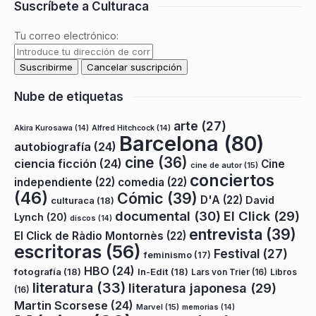
Suscríbete a Culturaca
Tu correo electrónico:
Nube de etiquetas
arte
(27)
Akira Kurosawa
(14)
Alfred Hitchcock
(14)
Barcelona
(80)
autobiografía
(24)
cine
(36)
ciencia ficción
(24)
Cine
cine de autor
(15)
conciertos
independiente
(22)
comedia
(22)
(46)
Cómic
(39)
D'A
(22)
David
culturaca
(18)
documental
(30)
El Click
(29)
Lynch
(20)
discos
(14)
entrevista
(39)
El Click de Ràdio Montornès
(22)
escritoras
(56)
Festival
(27)
feminismo
(17)
HBO
(24)
fotografía
(18)
In-Edit
(18)
Lars von Trier
(16)
Libros
literatura
(33)
literatura japonesa
(29)
(16)
Martin Scorsese
(24)
Marvel
(15)
memorias
(14)