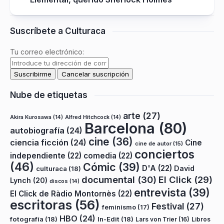
Suscríbete a Culturaca
Tu correo electrónico:
Nube de etiquetas
arte
(27)
Akira Kurosawa
(14)
Alfred Hitchcock
(14)
Barcelona
(80)
autobiografía
(24)
cine
(36)
ciencia ficción
(24)
Cine
cine de autor
(15)
conciertos
independiente
(22)
comedia
(22)
(46)
Cómic
(39)
D'A
(22)
David
culturaca
(18)
documental
(30)
El Click
(29)
Lynch
(20)
discos
(14)
entrevista
(39)
El Click de Ràdio Montornès
(22)
escritoras
(56)
Festival
(27)
feminismo
(17)
HBO
(24)
fotografía
(18)
In-Edit
(18)
Lars von Trier
(16)
Libros