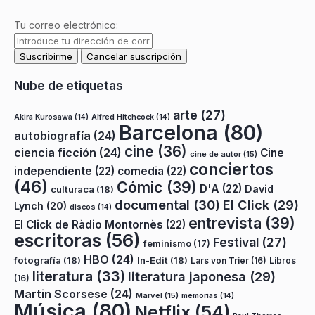
Tu correo electrónico:
Nube de etiquetas
arte
(27)
Akira Kurosawa
(14)
Alfred Hitchcock
(14)
Barcelona
(80)
autobiografía
(24)
cine
(36)
ciencia ficción
(24)
Cine
cine de autor
(15)
conciertos
independiente
(22)
comedia
(22)
(46)
Cómic
(39)
D'A
(22)
David
culturaca
(18)
documental
(30)
El Click
(29)
Lynch
(20)
discos
(14)
entrevista
(39)
El Click de Ràdio Montornès
(22)
escritoras
(56)
Festival
(27)
feminismo
(17)
HBO
(24)
fotografía
(18)
In-Edit
(18)
Lars von Trier
(16)
Libros
literatura
(33)
literatura japonesa
(29)
(16)
Martin Scorsese
(24)
Marvel
(15)
memorias
(14)
Música
(80)
Netflix
(54)