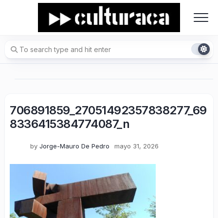
Skip
to
content
706891859_27051492357838277_69
8336415384774087_n
by
Jorge-Mauro De Pedro
mayo 31, 2026