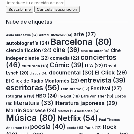
Nube de etiquetas
arte
(27)
Akira Kurosawa
(14)
Alfred Hitchcock
(14)
Barcelona
(80)
autobiografía
(24)
cine
(36)
ciencia ficción
(24)
Cine
cine de autor
(15)
conciertos
independiente
(22)
comedia
(22)
(46)
Cómic
(39)
D'A
(22)
David
culturaca
(18)
documental
(30)
El Click
(29)
Lynch
(20)
discos
(14)
entrevista
(39)
El Click de Ràdio Montornès
(22)
escritoras
(56)
Festival
(27)
feminismo
(17)
HBO
(24)
fotografía
(18)
In-Edit
(18)
Lars von Trier
(16)
Libros
literatura
(33)
literatura japonesa
(29)
(16)
Martin Scorsese
(24)
Marvel
(15)
memorias
(14)
Música
(80)
Netflix
(54)
Paul Thomas
poesía
(40)
Rock
Punk
(17)
poeta
(15)
Anderson
(14)