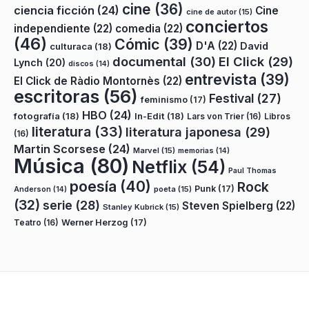
cine
(36)
ciencia ficción
(24)
Cine
cine de autor
(15)
conciertos
independiente
(22)
comedia
(22)
(46)
Cómic
(39)
D'A
(22)
David
culturaca
(18)
documental
(30)
El Click
(29)
Lynch
(20)
discos
(14)
entrevista
(39)
El Click de Ràdio Montornès
(22)
escritoras
(56)
Festival
(27)
feminismo
(17)
HBO
(24)
fotografía
(18)
In-Edit
(18)
Lars von Trier
(16)
Libros
literatura
(33)
literatura japonesa
(29)
(16)
Martin Scorsese
(24)
Marvel
(15)
memorias
(14)
Música
(80)
Netflix
(54)
Paul Thomas
poesía
(40)
Rock
Punk
(17)
poeta
(15)
Anderson
(14)
(32)
serie
(28)
Steven Spielberg
(22)
Stanley Kubrick
(15)
Teatro
(16)
Werner Herzog
(17)