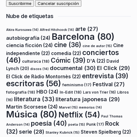
Nube de etiquetas
arte
(27)
Akira Kurosawa
(14)
Alfred Hitchcock
(14)
Barcelona
(80)
autobiografía
(24)
cine
(36)
ciencia ficción
(24)
Cine
cine de autor
(15)
conciertos
independiente
(22)
comedia
(22)
(46)
Cómic
(39)
D'A
(22)
David
culturaca
(18)
documental
(30)
El Click
(29)
Lynch
(20)
discos
(14)
entrevista
(39)
El Click de Ràdio Montornès
(22)
escritoras
(56)
Festival
(27)
feminismo
(17)
HBO
(24)
fotografía
(18)
In-Edit
(18)
Lars von Trier
(16)
Libros
literatura
(33)
literatura japonesa
(29)
(16)
Martin Scorsese
(24)
Marvel
(15)
memorias
(14)
Música
(80)
Netflix
(54)
Paul Thomas
poesía
(40)
Rock
Punk
(17)
poeta
(15)
Anderson
(14)
(32)
serie
(28)
Steven Spielberg
(22)
Stanley Kubrick
(15)