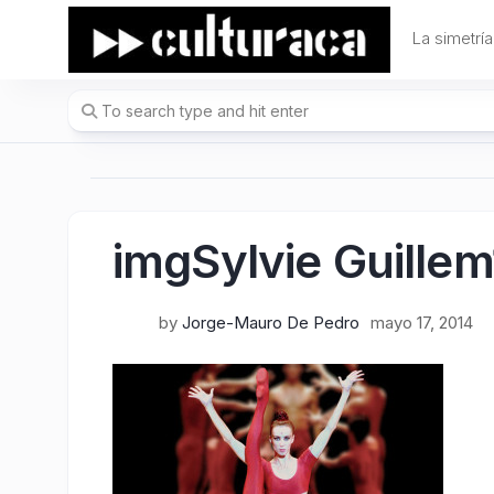
Skip
to
La simetría
content
imgSylvie Guillem
by
Jorge-Mauro De Pedro
mayo 17, 2014