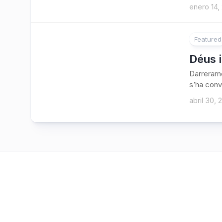
enero 14,
Featured
Déus i
Darrerame
s’ha conv
abril 30, 