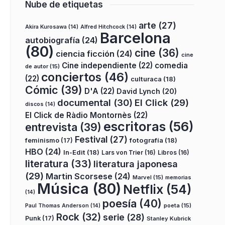
Nube de etiquetas
arte
(27)
Akira Kurosawa
(14)
Alfred Hitchcock
(14)
Barcelona
autobiografía
(24)
(80)
cine
(36)
ciencia ficción
(24)
cine
Cine independiente
(22)
comedia
de autor
(15)
conciertos
(46)
(22)
culturaca
(18)
Cómic
(39)
D'A
(22)
David Lynch
(20)
documental
(30)
El Click
(29)
discos
(14)
El Click de Ràdio Montornès
(22)
escritoras
(56)
entrevista
(39)
Festival
(27)
fotografía
(18)
feminismo
(17)
HBO
(24)
In-Edit
(18)
Lars von Trier
(16)
Libros
(16)
literatura
(33)
literatura japonesa
(29)
Martin Scorsese
(24)
Marvel
(15)
memorias
Música
(80)
Netflix
(54)
(14)
poesía
(40)
poeta
(15)
Paul Thomas Anderson
(14)
Rock
(32)
serie
(28)
Punk
(17)
Stanley Kubrick