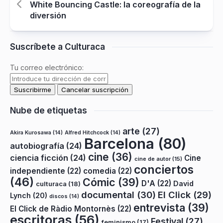
White Bouncing Castle: la coreografía de la
diversión
Suscríbete a Culturaca
Tu correo electrónico:
Nube de etiquetas
arte
(27)
Akira Kurosawa
(14)
Alfred Hitchcock
(14)
Barcelona
(80)
autobiografía
(24)
cine
(36)
ciencia ficción
(24)
Cine
cine de autor
(15)
conciertos
independiente
(22)
comedia
(22)
(46)
Cómic
(39)
D'A
(22)
David
culturaca
(18)
documental
(30)
El Click
(29)
Lynch
(20)
discos
(14)
entrevista
(39)
El Click de Ràdio Montornès
(22)
escritoras
(56)
Festival
(27)
feminismo
(17)