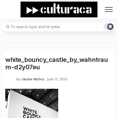
Skip
to
content
white_bouncy_castle_by_wahntrau
m-d2y07eu
by
Jaume Muñoz
julio 11, 2013