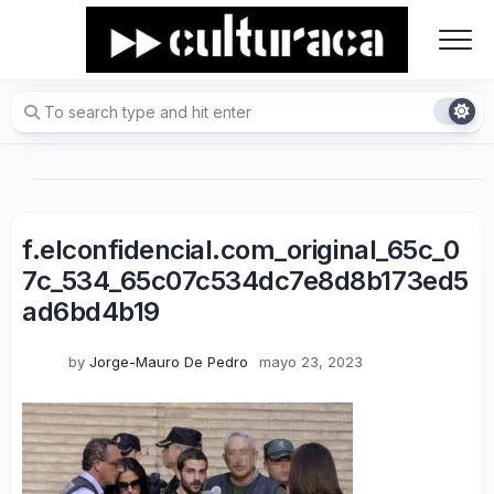
Skip
to
content
f.elconfidencial.com_original_65c_0
7c_534_65c07c534dc7e8d8b173ed5
ad6bd4b19
by
Jorge-Mauro De Pedro
mayo 23, 2023