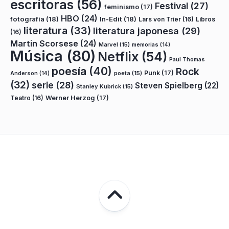
escritoras
(56)
Festival
(27)
feminismo
(17)
HBO
(24)
fotografía
(18)
In-Edit
(18)
Lars von Trier
(16)
Libros
literatura
(33)
literatura japonesa
(29)
(16)
Martin Scorsese
(24)
Marvel
(15)
memorias
(14)
Música
(80)
Netflix
(54)
Paul Thomas
poesía
(40)
Rock
Punk
(17)
poeta
(15)
Anderson
(14)
(32)
serie
(28)
Steven Spielberg
(22)
Stanley Kubrick
(15)
Teatro
(16)
Werner Herzog
(17)