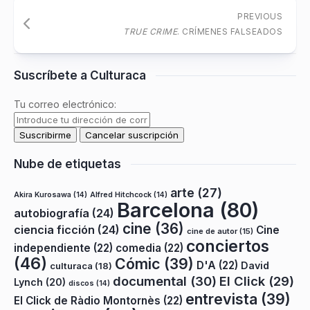
PREVIOUS
TRUE CRIME
. CRÍMENES FALSEADOS
Suscríbete a Culturaca
Tu correo electrónico:
Nube de etiquetas
arte
(27)
Akira Kurosawa
(14)
Alfred Hitchcock
(14)
Barcelona
(80)
autobiografía
(24)
cine
(36)
ciencia ficción
(24)
Cine
cine de autor
(15)
conciertos
independiente
(22)
comedia
(22)
(46)
Cómic
(39)
D'A
(22)
David
culturaca
(18)
documental
(30)
El Click
(29)
Lynch
(20)
discos
(14)
entrevista
(39)
El Click de Ràdio Montornès
(22)