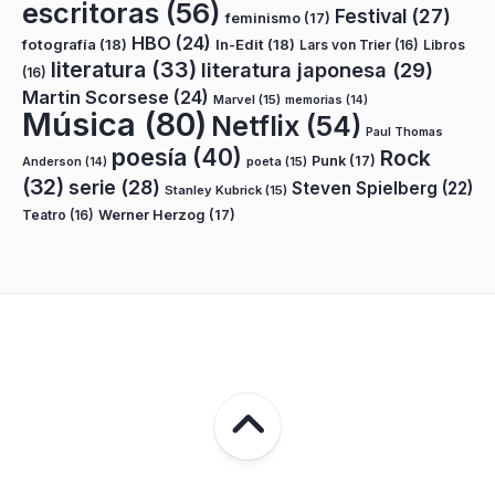
escritoras
(56)
Festival
(27)
feminismo
(17)
HBO
(24)
fotografía
(18)
In-Edit
(18)
Lars von Trier
(16)
Libros
literatura
(33)
literatura japonesa
(29)
(16)
Martin Scorsese
(24)
Marvel
(15)
memorias
(14)
Música
(80)
Netflix
(54)
Paul Thomas
poesía
(40)
Rock
Punk
(17)
poeta
(15)
Anderson
(14)
(32)
serie
(28)
Steven Spielberg
(22)
Stanley Kubrick
(15)
Teatro
(16)
Werner Herzog
(17)