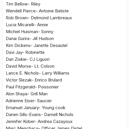
Tim Bellow- Riley
Wendell Pierce- Antoine Batiste
Rob Brown- Delmond Lambreaux
Lucia Micarelli- Annie
Michiel Huisman- Sonny
Danai Gurira- Jill Hudson
Kim Dickens- Janette Desautel
Davi Jay- Robinette
Dan Ziskie- CJ Liguori
David Morse- Lt. Colson
Lance E. Nichols- Larry Williams
Victor Slezak- Enrico Brulard
Paul Fitzgerald- Poissonier
Alon Shaya- Grill Man
Adrienne Eiser- Saucier
Emanuel January- Young cook
Darien Sills-Evans- Darnell Nichols
Jennifer Kober- Andrea Cazayoux
Marc Menchaca- Officer James Distel