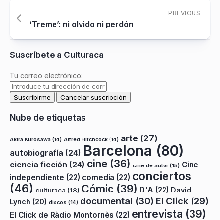
PREVIOUS
‘Treme’: ni olvido ni perdón
Suscríbete a Culturaca
Tu correo electrónico:
Nube de etiquetas
arte
(27)
Akira Kurosawa
(14)
Alfred Hitchcock
(14)
Barcelona
(80)
autobiografía
(24)
cine
(36)
ciencia ficción
(24)
Cine
cine de autor
(15)
conciertos
independiente
(22)
comedia
(22)
(46)
Cómic
(39)
D'A
(22)
David
culturaca
(18)
documental
(30)
El Click
(29)
Lynch
(20)
discos
(14)
entrevista
(39)
El Click de Ràdio Montornès
(22)