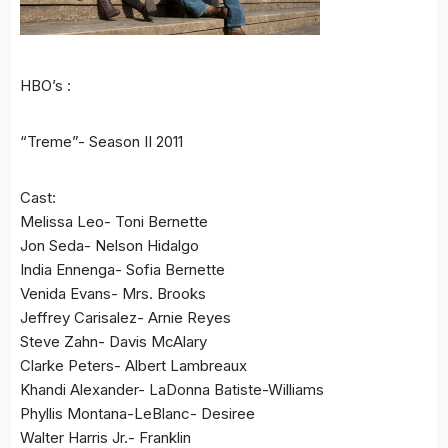
HBO’s :
“Treme”- Season II 2011
Cast:
Melissa Leo- Toni Bernette
Jon Seda- Nelson Hidalgo
India Ennenga- Sofia Bernette
Venida Evans- Mrs. Brooks
Jeffrey Carisalez- Arnie Reyes
Steve Zahn- Davis McAlary
Clarke Peters- Albert Lambreaux
Khandi Alexander- LaDonna Batiste-Williams
Phyllis Montana-LeBlanc- Desiree
Walter Harris Jr.- Franklin