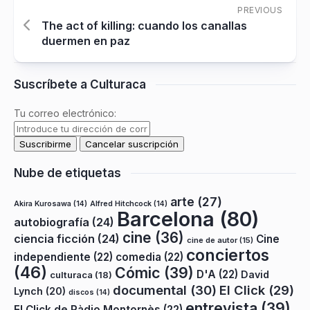
PREVIOUS
The act of killing: cuando los canallas
duermen en paz
Suscríbete a Culturaca
Tu correo electrónico:
Nube de etiquetas
arte
(27)
Akira Kurosawa
(14)
Alfred Hitchcock
(14)
Barcelona
(80)
autobiografía
(24)
cine
(36)
ciencia ficción
(24)
Cine
cine de autor
(15)
conciertos
independiente
(22)
comedia
(22)
(46)
Cómic
(39)
D'A
(22)
David
culturaca
(18)
documental
(30)
El Click
(29)
Lynch
(20)
discos
(14)
entrevista
(39)
El Click de Ràdio Montornès
(22)