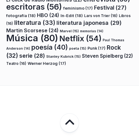
escritoras
(56)
Festival
(27)
feminismo
(17)
HBO
(24)
fotografía
(18)
In-Edit
(18)
Lars von Trier
(16)
Libros
literatura
(33)
literatura japonesa
(29)
(16)
Martin Scorsese
(24)
Marvel
(15)
memorias
(14)
Música
(80)
Netflix
(54)
Paul Thomas
poesía
(40)
Rock
Punk
(17)
poeta
(15)
Anderson
(14)
(32)
serie
(28)
Steven Spielberg
(22)
Stanley Kubrick
(15)
Teatro
(16)
Werner Herzog
(17)