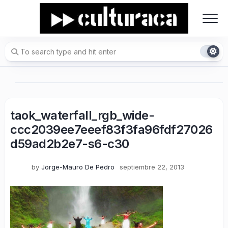
Skip
to
content
taok_waterfall_rgb_wide-
ccc2039ee7eeef83f3fa96fdf27026
d59ad2b2e7-s6-c30
by
Jorge-Mauro De Pedro
septiembre 22, 2013