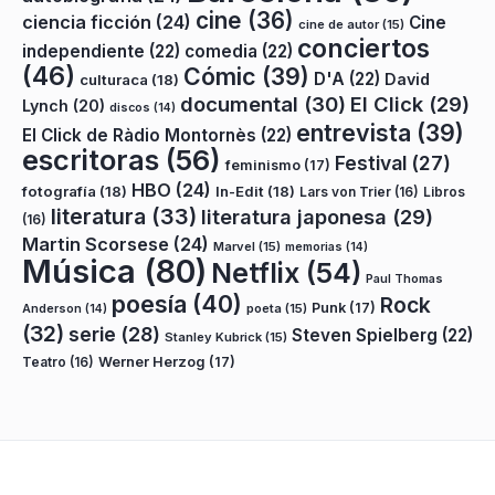
cine
(36)
ciencia ficción
(24)
Cine
cine de autor
(15)
conciertos
independiente
(22)
comedia
(22)
(46)
Cómic
(39)
D'A
(22)
David
culturaca
(18)
documental
(30)
El Click
(29)
Lynch
(20)
discos
(14)
entrevista
(39)
El Click de Ràdio Montornès
(22)
escritoras
(56)
Festival
(27)
feminismo
(17)
HBO
(24)
fotografía
(18)
In-Edit
(18)
Lars von Trier
(16)
Libros
literatura
(33)
literatura japonesa
(29)
(16)
Martin Scorsese
(24)
Marvel
(15)
memorias
(14)
Música
(80)
Netflix
(54)
Paul Thomas
poesía
(40)
Rock
Punk
(17)
poeta
(15)
Anderson
(14)
(32)
serie
(28)
Steven Spielberg
(22)
Stanley Kubrick
(15)
Teatro
(16)
Werner Herzog
(17)