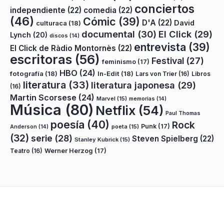
conciertos
independiente
(22)
comedia
(22)
(46)
Cómic
(39)
D'A
(22)
David
culturaca
(18)
documental
(30)
El Click
(29)
Lynch
(20)
discos
(14)
entrevista
(39)
El Click de Ràdio Montornès
(22)
escritoras
(56)
Festival
(27)
feminismo
(17)
HBO
(24)
fotografía
(18)
In-Edit
(18)
Lars von Trier
(16)
Libros
literatura
(33)
literatura japonesa
(29)
(16)
Martin Scorsese
(24)
Marvel
(15)
memorias
(14)
Música
(80)
Netflix
(54)
Paul Thomas
poesía
(40)
Rock
Punk
(17)
poeta
(15)
Anderson
(14)
(32)
serie
(28)
Steven Spielberg
(22)
Stanley Kubrick
(15)
Teatro
(16)
Werner Herzog
(17)