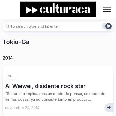
Skip
to
content
Tokio-Ga
2014
Arte
Ai Weiwei, disidente rock star
“Ser artista implica más un modo de pensar, un modo de
ver las cosas; ya no consiste tanto en producir...
noviembre 24, 2014