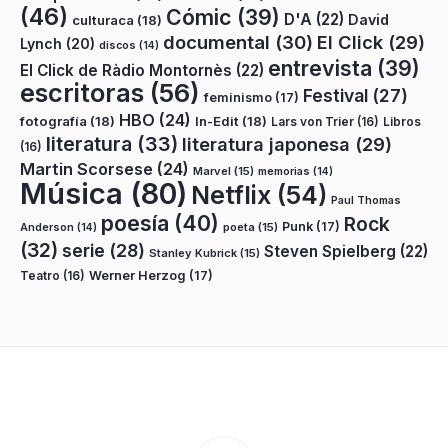
(46)
Cómic
(39)
D'A
(22)
David
culturaca
(18)
documental
(30)
El Click
(29)
Lynch
(20)
discos
(14)
entrevista
(39)
El Click de Ràdio Montornès
(22)
escritoras
(56)
Festival
(27)
feminismo
(17)
HBO
(24)
fotografía
(18)
In-Edit
(18)
Lars von Trier
(16)
Libros
literatura
(33)
literatura japonesa
(29)
(16)
Martin Scorsese
(24)
Marvel
(15)
memorias
(14)
Música
(80)
Netflix
(54)
Paul Thomas
poesía
(40)
Rock
Punk
(17)
poeta
(15)
Anderson
(14)
(32)
serie
(28)
Steven Spielberg
(22)
Stanley Kubrick
(15)
Teatro
(16)
Werner Herzog
(17)