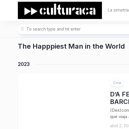
Skip
to
La simetría
content
The Happpiest Man in the World
2023
Cine
D’A F
BARCE
(Des)cono
que viaja
abril 2, 2