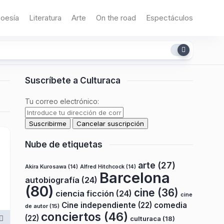
oesía
Literatura
Arte
On the road
Espectáculos
Suscríbete a Culturaca
Tu correo electrónico:
Nube de etiquetas
arte
(27)
Akira Kurosawa
(14)
Alfred Hitchcock
(14)
Barcelona
autobiografía
(24)
(80)
cine
(36)
ciencia ficción
(24)
cine
Cine independiente
(22)
comedia
de autor
(15)
conciertos
(46)
(22)
culturaca
(18)