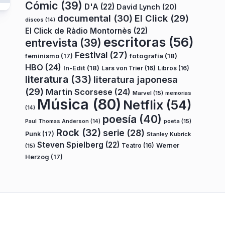
Cómic
(39)
D'A
(22)
David Lynch
(20)
documental
(30)
El Click
(29)
discos
(14)
El Click de Ràdio Montornès
(22)
escritoras
(56)
entrevista
(39)
Festival
(27)
fotografía
(18)
feminismo
(17)
HBO
(24)
In-Edit
(18)
Lars von Trier
(16)
Libros
(16)
literatura
(33)
literatura japonesa
(29)
Martin Scorsese
(24)
Marvel
(15)
memorias
Música
(80)
Netflix
(54)
(14)
poesía
(40)
poeta
(15)
Paul Thomas Anderson
(14)
Rock
(32)
serie
(28)
Punk
(17)
Stanley Kubrick
Steven Spielberg
(22)
Teatro
(16)
Werner
(15)
Herzog
(17)