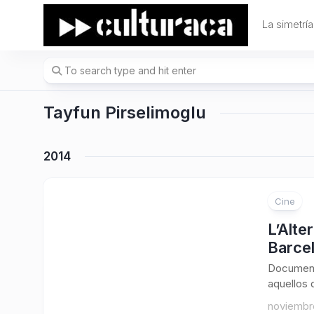
Skip
to
La simetría
content
Tayfun Pirselimoglu
2014
Cine
L’Alte
Barcel
Document
aquellos 
noviembre