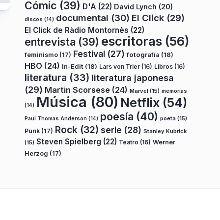
Cómic
(39)
D'A
(22)
David Lynch
(20)
documental
(30)
El Click
(29)
discos
(14)
El Click de Ràdio Montornès
(22)
escritoras
(56)
entrevista
(39)
Festival
(27)
fotografía
(18)
feminismo
(17)
HBO
(24)
In-Edit
(18)
Lars von Trier
(16)
Libros
(16)
literatura
(33)
literatura japonesa
(29)
Martin Scorsese
(24)
Marvel
(15)
memorias
Música
(80)
Netflix
(54)
(14)
poesía
(40)
poeta
(15)
Paul Thomas Anderson
(14)
Rock
(32)
serie
(28)
Punk
(17)
Stanley Kubrick
Steven Spielberg
(22)
Teatro
(16)
Werner
(15)
Herzog
(17)