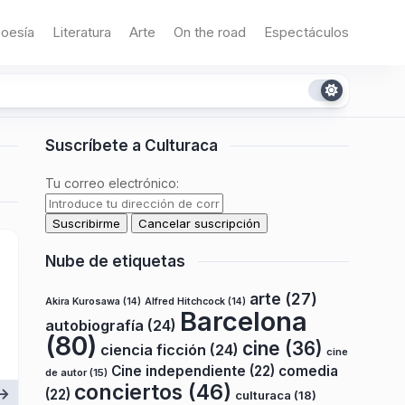
oesía
Literatura
Arte
On the road
Espectáculos
Suscríbete a Culturaca
Tu correo electrónico:
Nube de etiquetas
arte
(27)
Akira Kurosawa
(14)
Alfred Hitchcock
(14)
Barcelona
autobiografía
(24)
(80)
cine
(36)
ciencia ficción
(24)
cine
Cine independiente
(22)
comedia
de autor
(15)
conciertos
(46)
(22)
culturaca
(18)