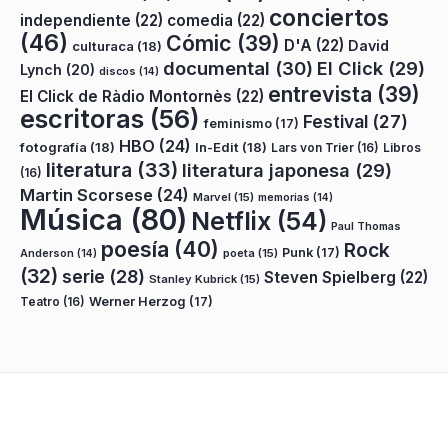
conciertos
independiente
(22)
comedia
(22)
(46)
Cómic
(39)
D'A
(22)
David
culturaca
(18)
documental
(30)
El Click
(29)
Lynch
(20)
discos
(14)
entrevista
(39)
El Click de Ràdio Montornès
(22)
escritoras
(56)
Festival
(27)
feminismo
(17)
HBO
(24)
fotografía
(18)
In-Edit
(18)
Lars von Trier
(16)
Libros
literatura
(33)
literatura japonesa
(29)
(16)
Martin Scorsese
(24)
Marvel
(15)
memorias
(14)
Música
(80)
Netflix
(54)
Paul Thomas
poesía
(40)
Rock
Punk
(17)
poeta
(15)
Anderson
(14)
(32)
serie
(28)
Steven Spielberg
(22)
Stanley Kubrick
(15)
Teatro
(16)
Werner Herzog
(17)