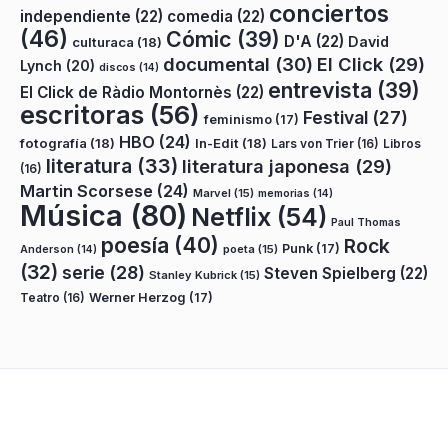
conciertos
independiente
(22)
comedia
(22)
(46)
Cómic
(39)
D'A
(22)
David
culturaca
(18)
documental
(30)
El Click
(29)
Lynch
(20)
discos
(14)
entrevista
(39)
El Click de Ràdio Montornès
(22)
escritoras
(56)
Festival
(27)
feminismo
(17)
HBO
(24)
fotografía
(18)
In-Edit
(18)
Lars von Trier
(16)
Libros
literatura
(33)
literatura japonesa
(29)
(16)
Martin Scorsese
(24)
Marvel
(15)
memorias
(14)
Música
(80)
Netflix
(54)
Paul Thomas
poesía
(40)
Rock
Punk
(17)
poeta
(15)
Anderson
(14)
(32)
serie
(28)
Steven Spielberg
(22)
Stanley Kubrick
(15)
Teatro
(16)
Werner Herzog
(17)