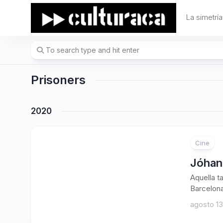
Skip
to
La simetría
content
Prisoners
2020
Cine
Jóhan
Aquella t
Barcelona
agosto 13