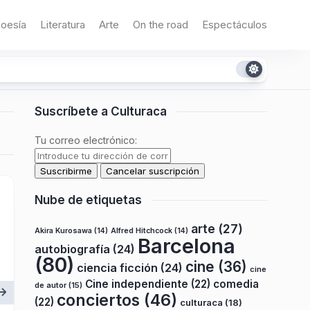
oesía
Literatura
Arte
On the road
Espectáculos
Suscríbete a Culturaca
Tu correo electrónico:
Nube de etiquetas
arte
(27)
Akira Kurosawa
(14)
Alfred Hitchcock
(14)
Barcelona
autobiografía
(24)
(80)
cine
(36)
ciencia ficción
(24)
cine
Cine independiente
(22)
comedia
de autor
(15)
conciertos
(46)
(22)
culturaca
(18)