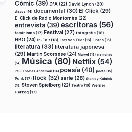
Cómic
(39)
D'A
(22)
David Lynch
(20)
documental
(30)
El Click
(29)
discos
(14)
El Click de Ràdio Montornès
(22)
escritoras
(56)
entrevista
(39)
Festival
(27)
fotografía
(18)
feminismo
(17)
HBO
(24)
In-Edit
(18)
Lars von Trier
(16)
Libros
(16)
literatura
(33)
literatura japonesa
(29)
Martin Scorsese
(24)
Marvel
(15)
memorias
Música
(80)
Netflix
(54)
(14)
poesía
(40)
poeta
(15)
Paul Thomas Anderson
(14)
Rock
(32)
serie
(28)
Punk
(17)
Stanley Kubrick
Steven Spielberg
(22)
Teatro
(16)
Werner
(15)
Herzog
(17)