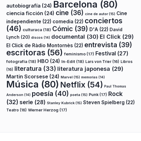
Barcelona
(80)
autobiografía
(24)
cine
(36)
ciencia ficción
(24)
Cine
cine de autor
(15)
conciertos
independiente
(22)
comedia
(22)
(46)
Cómic
(39)
D'A
(22)
David
culturaca
(18)
documental
(30)
El Click
(29)
Lynch
(20)
discos
(14)
entrevista
(39)
El Click de Ràdio Montornès
(22)
escritoras
(56)
Festival
(27)
feminismo
(17)
HBO
(24)
fotografía
(18)
In-Edit
(18)
Lars von Trier
(16)
Libros
literatura
(33)
literatura japonesa
(29)
(16)
Martin Scorsese
(24)
Marvel
(15)
memorias
(14)
Música
(80)
Netflix
(54)
Paul Thomas
poesía
(40)
Rock
Punk
(17)
poeta
(15)
Anderson
(14)
(32)
serie
(28)
Steven Spielberg
(22)
Stanley Kubrick
(15)
Teatro
(16)
Werner Herzog
(17)