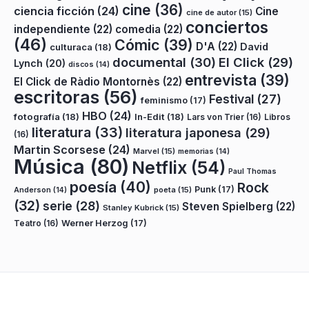
cine
(36)
ciencia ficción
(24)
Cine
cine de autor
(15)
conciertos
independiente
(22)
comedia
(22)
(46)
Cómic
(39)
D'A
(22)
David
culturaca
(18)
documental
(30)
El Click
(29)
Lynch
(20)
discos
(14)
entrevista
(39)
El Click de Ràdio Montornès
(22)
escritoras
(56)
Festival
(27)
feminismo
(17)
HBO
(24)
fotografía
(18)
In-Edit
(18)
Lars von Trier
(16)
Libros
literatura
(33)
literatura japonesa
(29)
(16)
Martin Scorsese
(24)
Marvel
(15)
memorias
(14)
Música
(80)
Netflix
(54)
Paul Thomas
poesía
(40)
Rock
Punk
(17)
poeta
(15)
Anderson
(14)
(32)
serie
(28)
Steven Spielberg
(22)
Stanley Kubrick
(15)
Teatro
(16)
Werner Herzog
(17)