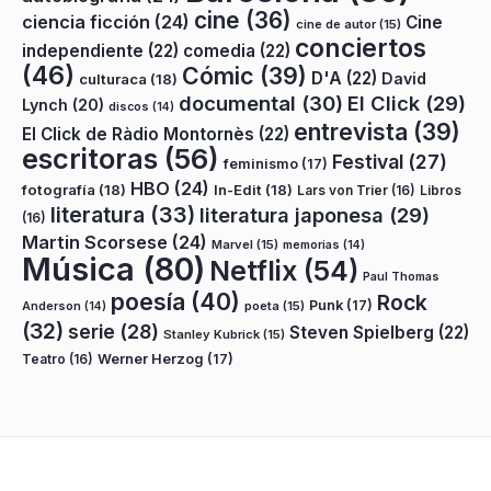
cine
(36)
ciencia ficción
(24)
Cine
cine de autor
(15)
conciertos
independiente
(22)
comedia
(22)
(46)
Cómic
(39)
D'A
(22)
David
culturaca
(18)
documental
(30)
El Click
(29)
Lynch
(20)
discos
(14)
entrevista
(39)
El Click de Ràdio Montornès
(22)
escritoras
(56)
Festival
(27)
feminismo
(17)
HBO
(24)
fotografía
(18)
In-Edit
(18)
Lars von Trier
(16)
Libros
literatura
(33)
literatura japonesa
(29)
(16)
Martin Scorsese
(24)
Marvel
(15)
memorias
(14)
Música
(80)
Netflix
(54)
Paul Thomas
poesía
(40)
Rock
Punk
(17)
poeta
(15)
Anderson
(14)
(32)
serie
(28)
Steven Spielberg
(22)
Stanley Kubrick
(15)
Teatro
(16)
Werner Herzog
(17)