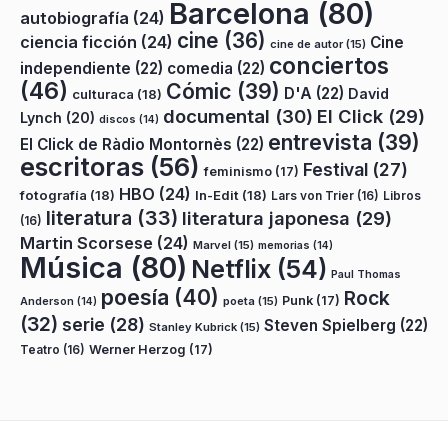
Barcelona
(80)
autobiografía
(24)
cine
(36)
ciencia ficción
(24)
Cine
cine de autor
(15)
conciertos
independiente
(22)
comedia
(22)
(46)
Cómic
(39)
D'A
(22)
David
culturaca
(18)
documental
(30)
El Click
(29)
Lynch
(20)
discos
(14)
entrevista
(39)
El Click de Ràdio Montornès
(22)
escritoras
(56)
Festival
(27)
feminismo
(17)
HBO
(24)
fotografía
(18)
In-Edit
(18)
Lars von Trier
(16)
Libros
literatura
(33)
literatura japonesa
(29)
(16)
Martin Scorsese
(24)
Marvel
(15)
memorias
(14)
Música
(80)
Netflix
(54)
Paul Thomas
poesía
(40)
Rock
Punk
(17)
poeta
(15)
Anderson
(14)
(32)
serie
(28)
Steven Spielberg
(22)
Stanley Kubrick
(15)
Teatro
(16)
Werner Herzog
(17)