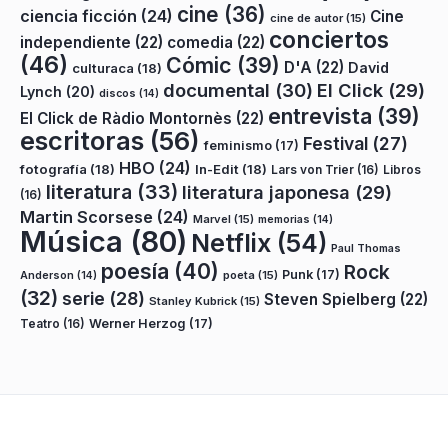
cine
(36)
ciencia ficción
(24)
Cine
cine de autor
(15)
conciertos
independiente
(22)
comedia
(22)
(46)
Cómic
(39)
D'A
(22)
David
culturaca
(18)
documental
(30)
El Click
(29)
Lynch
(20)
discos
(14)
entrevista
(39)
El Click de Ràdio Montornès
(22)
escritoras
(56)
Festival
(27)
feminismo
(17)
HBO
(24)
fotografía
(18)
In-Edit
(18)
Lars von Trier
(16)
Libros
literatura
(33)
literatura japonesa
(29)
(16)
Martin Scorsese
(24)
Marvel
(15)
memorias
(14)
Música
(80)
Netflix
(54)
Paul Thomas
poesía
(40)
Rock
Punk
(17)
poeta
(15)
Anderson
(14)
(32)
serie
(28)
Steven Spielberg
(22)
Stanley Kubrick
(15)
Teatro
(16)
Werner Herzog
(17)