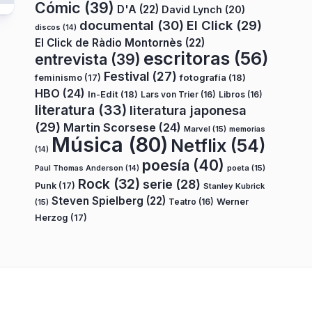
Cómic
(39)
D'A
(22)
David Lynch
(20)
documental
(30)
El Click
(29)
discos
(14)
El Click de Ràdio Montornès
(22)
escritoras
(56)
entrevista
(39)
Festival
(27)
fotografía
(18)
feminismo
(17)
HBO
(24)
In-Edit
(18)
Lars von Trier
(16)
Libros
(16)
literatura
(33)
literatura japonesa
(29)
Martin Scorsese
(24)
Marvel
(15)
memorias
Música
(80)
Netflix
(54)
(14)
poesía
(40)
poeta
(15)
Paul Thomas Anderson
(14)
Rock
(32)
serie
(28)
Punk
(17)
Stanley Kubrick
Steven Spielberg
(22)
Teatro
(16)
Werner
(15)
Herzog
(17)