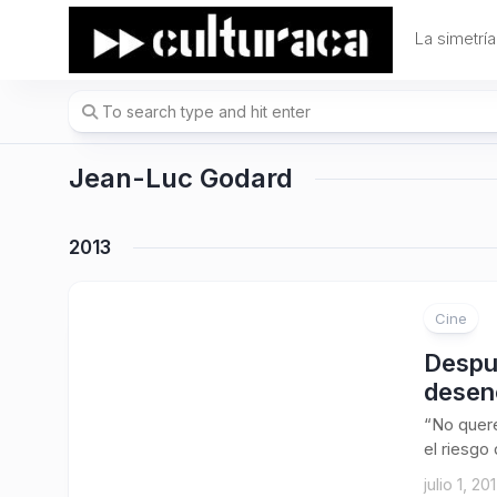
Skip
to
La simetría
content
Jean-Luc Godard
2013
Cine
Despu
desenc
“No quer
el riesgo
julio 1, 20