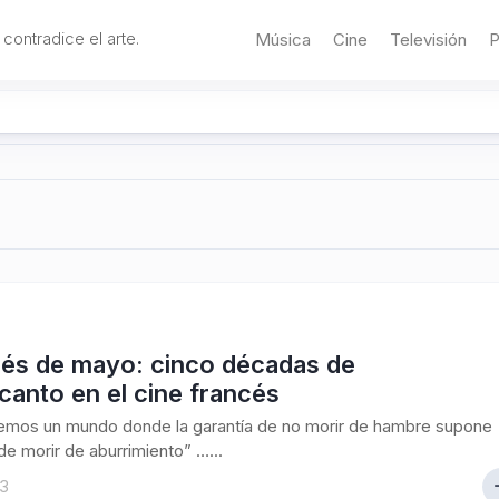
 contradice el arte.
Música
Cine
Televisión
P
és de mayo: cinco décadas de
anto en el cine francés
emos un mundo donde la garantía de no morir de hambre supone
 de morir de aburrimiento” …...
13