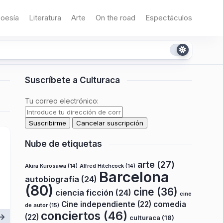
oesía
Literatura
Arte
On the road
Espectáculos
Suscríbete a Culturaca
Tu correo electrónico:
Nube de etiquetas
arte
(27)
Akira Kurosawa
(14)
Alfred Hitchcock
(14)
Barcelona
autobiografía
(24)
(80)
cine
(36)
ciencia ficción
(24)
cine
Cine independiente
(22)
comedia
de autor
(15)
conciertos
(46)
(22)
culturaca
(18)