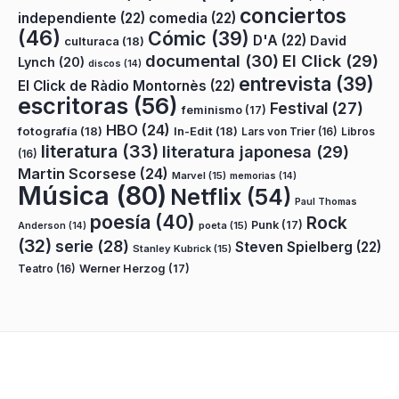
conciertos
independiente
(22)
comedia
(22)
(46)
Cómic
(39)
D'A
(22)
David
culturaca
(18)
documental
(30)
El Click
(29)
Lynch
(20)
discos
(14)
entrevista
(39)
El Click de Ràdio Montornès
(22)
escritoras
(56)
Festival
(27)
feminismo
(17)
HBO
(24)
fotografía
(18)
In-Edit
(18)
Lars von Trier
(16)
Libros
literatura
(33)
literatura japonesa
(29)
(16)
Martin Scorsese
(24)
Marvel
(15)
memorias
(14)
Música
(80)
Netflix
(54)
Paul Thomas
poesía
(40)
Rock
Punk
(17)
poeta
(15)
Anderson
(14)
(32)
serie
(28)
Steven Spielberg
(22)
Stanley Kubrick
(15)
Teatro
(16)
Werner Herzog
(17)