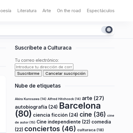
oesía
Literatura
Arte
On the road
Espectáculos
Suscríbete a Culturaca
Tu correo electrónico:
Nube de etiquetas
arte
(27)
Akira Kurosawa
(14)
Alfred Hitchcock
(14)
Barcelona
autobiografía
(24)
(80)
cine
(36)
ciencia ficción
(24)
cine
Cine independiente
(22)
comedia
de autor
(15)
conciertos
(46)
(22)
culturaca
(18)