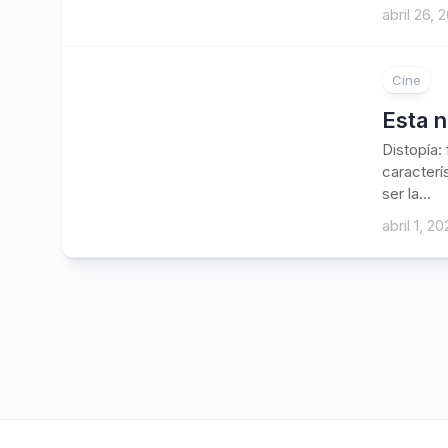
abril 26, 
Cine
Esta n
Distopía:
caracterí
ser la...
abril 1, 2