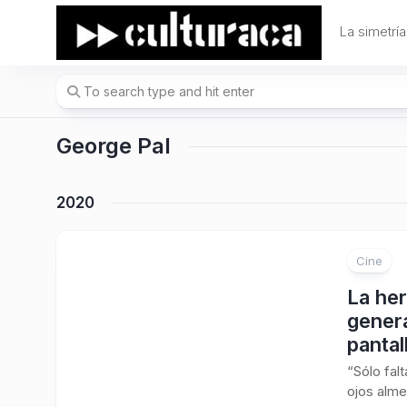
Skip
to
La simetría
content
George Pal
2020
Cine
La her
gener
pantal
“Sólo fal
ojos alme