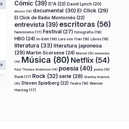
Cómic
(39)
D'A
(22)
David Lynch
(20)
documental
(30)
El Click
(29)
discos
(14)
El Click de Ràdio Montornès
(22)
escritoras
(56)
entrevista
(39)
Festival
(27)
fotografía
(18)
feminismo
(17)
HBO
(24)
In-Edit
(18)
Lars von Trier
(16)
Libros
(16)
literatura
(33)
literatura japonesa
(29)
Martin Scorsese
(24)
Marvel
(15)
memorias
Música
(80)
Netflix
(54)
(14)
poesía
(40)
poeta
(15)
Paul Thomas Anderson
(14)
Rock
(32)
serie
(28)
Punk
(17)
Stanley Kubrick
Steven Spielberg
(22)
Teatro
(16)
Werner
(15)
Herzog
(17)