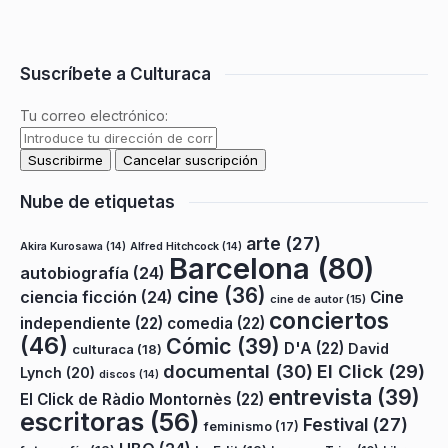
Suscríbete a Culturaca
Tu correo electrónico:
Nube de etiquetas
arte
(27)
Akira Kurosawa
(14)
Alfred Hitchcock
(14)
Barcelona
(80)
autobiografía
(24)
cine
(36)
ciencia ficción
(24)
Cine
cine de autor
(15)
conciertos
independiente
(22)
comedia
(22)
(46)
Cómic
(39)
D'A
(22)
David
culturaca
(18)
documental
(30)
El Click
(29)
Lynch
(20)
discos
(14)
entrevista
(39)
El Click de Ràdio Montornès
(22)
escritoras
(56)
Festival
(27)
feminismo
(17)