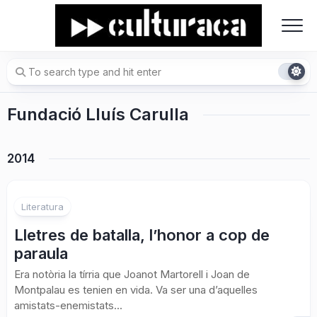
Skip
to
content
Fundació Lluís Carulla
2014
Literatura
Lletres de batalla, l’honor a cop de
paraula
Era notòria la tírria que Joanot Martorell i Joan de
Montpalau es tenien en vida. Va ser una d’aquelles
amistats-enemistats...