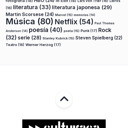
HBO
(24)
fotografía
(18)
In-Edit
(18)
Lars von Trier
(16)
Libros
literatura
(33)
literatura japonesa
(29)
(16)
Martin Scorsese
(24)
Marvel
(15)
memorias
(14)
Música
(80)
Netflix
(54)
Paul Thomas
poesía
(40)
Rock
Punk
(17)
poeta
(15)
Anderson
(14)
(32)
serie
(28)
Steven Spielberg
(22)
Stanley Kubrick
(15)
Teatro
(16)
Werner Herzog
(17)