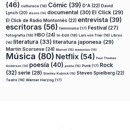
(46)
Cómic
(39)
D'A
(22)
David
culturaca
(18)
documental
(30)
El Click
(29)
Lynch
(20)
discos
(14)
entrevista
(39)
El Click de Ràdio Montornès
(22)
escritoras
(56)
Festival
(27)
feminismo
(17)
HBO
(24)
fotografía
(18)
In-Edit
(18)
Lars von Trier
(16)
Libros
literatura
(33)
literatura japonesa
(29)
(16)
Martin Scorsese
(24)
Marvel
(15)
memorias
(14)
Música
(80)
Netflix
(54)
Paul Thomas
poesía
(40)
Rock
Punk
(17)
poeta
(15)
Anderson
(14)
(32)
serie
(28)
Steven Spielberg
(22)
Stanley Kubrick
(15)
Teatro
(16)
Werner Herzog
(17)