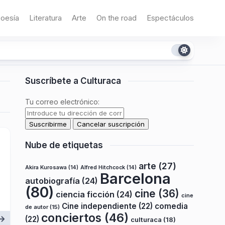
oesía
Literatura
Arte
On the road
Espectáculos
Suscríbete a Culturaca
Tu correo electrónico:
Nube de etiquetas
arte
(27)
Akira Kurosawa
(14)
Alfred Hitchcock
(14)
Barcelona
autobiografía
(24)
(80)
cine
(36)
ciencia ficción
(24)
cine
Cine independiente
(22)
comedia
de autor
(15)
conciertos
(46)
(22)
culturaca
(18)