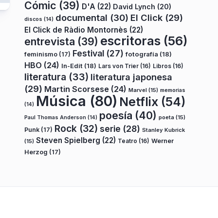
Cómic
(39)
D'A
(22)
David Lynch
(20)
documental
(30)
El Click
(29)
discos
(14)
El Click de Ràdio Montornès
(22)
escritoras
(56)
entrevista
(39)
Festival
(27)
fotografía
(18)
feminismo
(17)
HBO
(24)
In-Edit
(18)
Lars von Trier
(16)
Libros
(16)
literatura
(33)
literatura japonesa
(29)
Martin Scorsese
(24)
Marvel
(15)
memorias
Música
(80)
Netflix
(54)
(14)
poesía
(40)
poeta
(15)
Paul Thomas Anderson
(14)
Rock
(32)
serie
(28)
Punk
(17)
Stanley Kubrick
Steven Spielberg
(22)
Teatro
(16)
Werner
(15)
Herzog
(17)