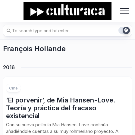
Skip
to
content
François Hollande
2016
Cine
‘El porvenir’, de Mia Hansen-Love.
Teoría y práctica del fracaso
existencial
Con su nueva película Mia Hansen-Love continúa
añadiéndole cuentas a su muy rohmeriano proyecto. A