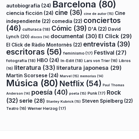
Barcelona
(80)
autobiografía
(24)
cine
(36)
ciencia ficción
(24)
Cine
cine de autor
(15)
conciertos
independiente
(22)
comedia
(22)
(46)
Cómic
(39)
D'A
(22)
David
culturaca
(18)
documental
(30)
El Click
(29)
Lynch
(20)
discos
(14)
entrevista
(39)
El Click de Ràdio Montornès
(22)
escritoras
(56)
Festival
(27)
feminismo
(17)
HBO
(24)
fotografía
(18)
In-Edit
(18)
Lars von Trier
(16)
Libros
literatura
(33)
literatura japonesa
(29)
(16)
Martin Scorsese
(24)
Marvel
(15)
memorias
(14)
Música
(80)
Netflix
(54)
Paul Thomas
poesía
(40)
Rock
Punk
(17)
poeta
(15)
Anderson
(14)
(32)
serie
(28)
Steven Spielberg
(22)
Stanley Kubrick
(15)
Teatro
(16)
Werner Herzog
(17)