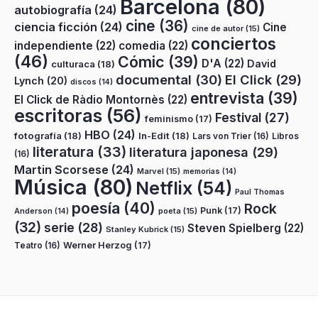
Barcelona
(80)
autobiografía
(24)
cine
(36)
ciencia ficción
(24)
Cine
cine de autor
(15)
conciertos
independiente
(22)
comedia
(22)
(46)
Cómic
(39)
D'A
(22)
David
culturaca
(18)
documental
(30)
El Click
(29)
Lynch
(20)
discos
(14)
entrevista
(39)
El Click de Ràdio Montornès
(22)
escritoras
(56)
Festival
(27)
feminismo
(17)
HBO
(24)
fotografía
(18)
In-Edit
(18)
Lars von Trier
(16)
Libros
literatura
(33)
literatura japonesa
(29)
(16)
Martin Scorsese
(24)
Marvel
(15)
memorias
(14)
Música
(80)
Netflix
(54)
Paul Thomas
poesía
(40)
Rock
Punk
(17)
poeta
(15)
Anderson
(14)
(32)
serie
(28)
Steven Spielberg
(22)
Stanley Kubrick
(15)
Teatro
(16)
Werner Herzog
(17)