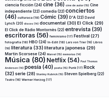
cine
(36)
ciencia ficción
(24)
Cine
cine de autor
(15)
conciertos
independiente
(22)
comedia
(22)
(46)
Cómic
(39)
D'A
(22)
David
culturaca
(18)
documental
(30)
El Click
(29)
Lynch
(20)
discos
(14)
entrevista
(39)
El Click de Ràdio Montornès
(22)
escritoras
(56)
Festival
(27)
feminismo
(17)
HBO
(24)
fotografía
(18)
In-Edit
(18)
Lars von Trier
(16)
Libros
literatura
(33)
literatura japonesa
(29)
(16)
Martin Scorsese
(24)
Marvel
(15)
memorias
(14)
Música
(80)
Netflix
(54)
Paul Thomas
poesía
(40)
Rock
Punk
(17)
poeta
(15)
Anderson
(14)
(32)
serie
(28)
Steven Spielberg
(22)
Stanley Kubrick
(15)
Teatro
(16)
Werner Herzog
(17)