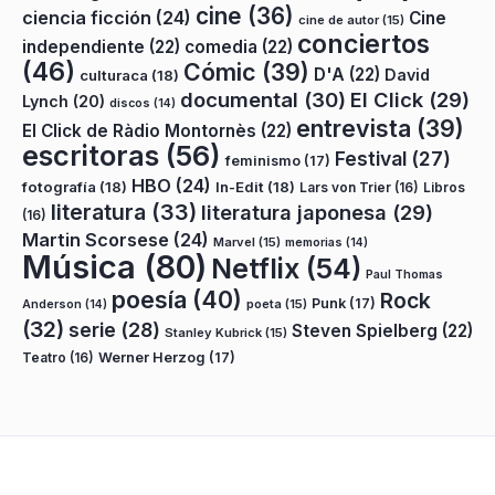
cine
(36)
ciencia ficción
(24)
Cine
cine de autor
(15)
conciertos
independiente
(22)
comedia
(22)
(46)
Cómic
(39)
D'A
(22)
David
culturaca
(18)
documental
(30)
El Click
(29)
Lynch
(20)
discos
(14)
entrevista
(39)
El Click de Ràdio Montornès
(22)
escritoras
(56)
Festival
(27)
feminismo
(17)
HBO
(24)
fotografía
(18)
In-Edit
(18)
Lars von Trier
(16)
Libros
literatura
(33)
literatura japonesa
(29)
(16)
Martin Scorsese
(24)
Marvel
(15)
memorias
(14)
Música
(80)
Netflix
(54)
Paul Thomas
poesía
(40)
Rock
Punk
(17)
poeta
(15)
Anderson
(14)
(32)
serie
(28)
Steven Spielberg
(22)
Stanley Kubrick
(15)
Teatro
(16)
Werner Herzog
(17)