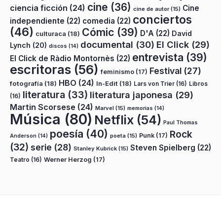
cine
(36)
ciencia ficción
(24)
Cine
cine de autor
(15)
conciertos
independiente
(22)
comedia
(22)
(46)
Cómic
(39)
D'A
(22)
David
culturaca
(18)
documental
(30)
El Click
(29)
Lynch
(20)
discos
(14)
entrevista
(39)
El Click de Ràdio Montornès
(22)
escritoras
(56)
Festival
(27)
feminismo
(17)
HBO
(24)
fotografía
(18)
In-Edit
(18)
Lars von Trier
(16)
Libros
literatura
(33)
literatura japonesa
(29)
(16)
Martin Scorsese
(24)
Marvel
(15)
memorias
(14)
Música
(80)
Netflix
(54)
Paul Thomas
poesía
(40)
Rock
Punk
(17)
poeta
(15)
Anderson
(14)
(32)
serie
(28)
Steven Spielberg
(22)
Stanley Kubrick
(15)
Teatro
(16)
Werner Herzog
(17)