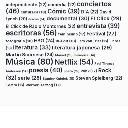
conciertos
independiente
(22)
comedia
(22)
(46)
Cómic
(39)
D'A
(22)
David
culturaca
(18)
documental
(30)
El Click
(29)
Lynch
(20)
discos
(14)
entrevista
(39)
El Click de Ràdio Montornès
(22)
escritoras
(56)
Festival
(27)
feminismo
(17)
HBO
(24)
fotografía
(18)
In-Edit
(18)
Lars von Trier
(16)
Libros
literatura
(33)
literatura japonesa
(29)
(16)
Martin Scorsese
(24)
Marvel
(15)
memorias
(14)
Música
(80)
Netflix
(54)
Paul Thomas
poesía
(40)
Rock
Punk
(17)
poeta
(15)
Anderson
(14)
(32)
serie
(28)
Steven Spielberg
(22)
Stanley Kubrick
(15)
Teatro
(16)
Werner Herzog
(17)