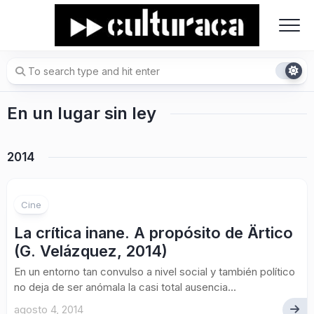
Skip
to
content
En un lugar sin ley
2014
Cine
La crítica inane. A propósito de Ärtico
(G. Velázquez, 2014)
En un entorno tan convulso a nivel social y también político
no deja de ser anómala la casi total ausencia...
agosto 4, 2014