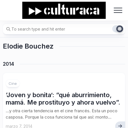
Skip
to
content
Elodie Bouchez
2014
Cine
‘Joven y bonita’: “qué aburrimiento,
mamá. Me prostituyo y ahora vuelvo”.
…y otra cierta tendencia en el cine francés. Esta un poco
casposa. Porque la cosa funciona tal que así: monto...
marzo 7, 2014