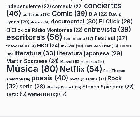
conciertos
independiente
(22)
comedia
(22)
(46)
Cómic
(39)
D'A
(22)
David
culturaca
(18)
documental
(30)
El Click
(29)
Lynch
(20)
discos
(14)
entrevista
(39)
El Click de Ràdio Montornès
(22)
escritoras
(56)
Festival
(27)
feminismo
(17)
HBO
(24)
fotografía
(18)
In-Edit
(18)
Lars von Trier
(16)
Libros
literatura
(33)
literatura japonesa
(29)
(16)
Martin Scorsese
(24)
Marvel
(15)
memorias
(14)
Música
(80)
Netflix
(54)
Paul Thomas
poesía
(40)
Rock
Punk
(17)
poeta
(15)
Anderson
(14)
(32)
serie
(28)
Steven Spielberg
(22)
Stanley Kubrick
(15)
Teatro
(16)
Werner Herzog
(17)