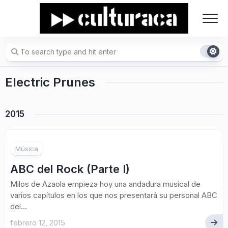
Skip
to
content
Electric Prunes
2015
Música
ABC del Rock (Parte I)
Milos de Azaola empieza hoy una andadura musical de
varios capítulos en los que nos presentará su personal ABC
del...
febrero 12, 2015