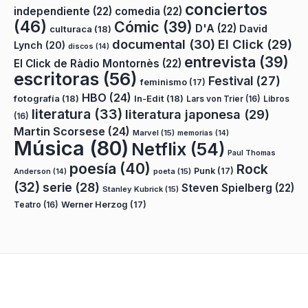
conciertos
independiente
(22)
comedia
(22)
(46)
Cómic
(39)
D'A
(22)
David
culturaca
(18)
documental
(30)
El Click
(29)
Lynch
(20)
discos
(14)
entrevista
(39)
El Click de Ràdio Montornès
(22)
escritoras
(56)
Festival
(27)
feminismo
(17)
HBO
(24)
fotografía
(18)
In-Edit
(18)
Lars von Trier
(16)
Libros
literatura
(33)
literatura japonesa
(29)
(16)
Martin Scorsese
(24)
Marvel
(15)
memorias
(14)
Música
(80)
Netflix
(54)
Paul Thomas
poesía
(40)
Rock
Punk
(17)
poeta
(15)
Anderson
(14)
(32)
serie
(28)
Steven Spielberg
(22)
Stanley Kubrick
(15)
Teatro
(16)
Werner Herzog
(17)