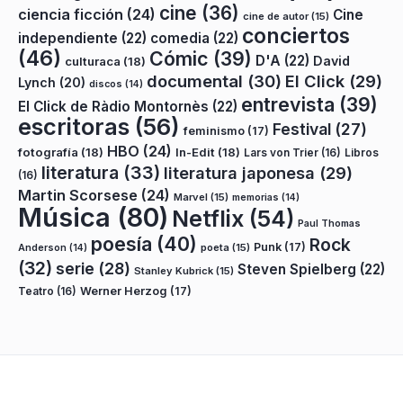
cine
(36)
ciencia ficción
(24)
Cine
cine de autor
(15)
conciertos
independiente
(22)
comedia
(22)
(46)
Cómic
(39)
D'A
(22)
David
culturaca
(18)
documental
(30)
El Click
(29)
Lynch
(20)
discos
(14)
entrevista
(39)
El Click de Ràdio Montornès
(22)
escritoras
(56)
Festival
(27)
feminismo
(17)
HBO
(24)
fotografía
(18)
In-Edit
(18)
Lars von Trier
(16)
Libros
literatura
(33)
literatura japonesa
(29)
(16)
Martin Scorsese
(24)
Marvel
(15)
memorias
(14)
Música
(80)
Netflix
(54)
Paul Thomas
poesía
(40)
Rock
Punk
(17)
poeta
(15)
Anderson
(14)
(32)
serie
(28)
Steven Spielberg
(22)
Stanley Kubrick
(15)
Teatro
(16)
Werner Herzog
(17)