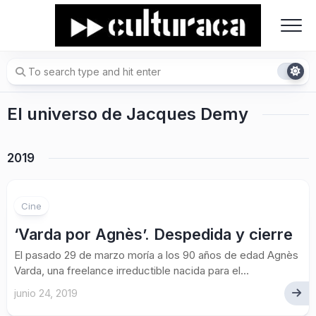
Skip
to
content
El universo de Jacques Demy
2019
Cine
‘Varda por Agnès’. Despedida y cierre
El pasado 29 de marzo moría a los 90 años de edad Agnès
Varda, una freelance irreductible nacida para el...
junio 24, 2019