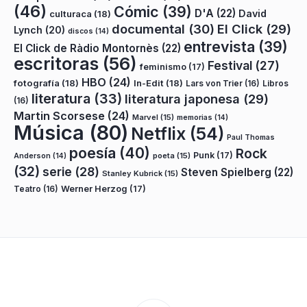
(46)
Cómic
(39)
D'A
(22)
David
culturaca
(18)
documental
(30)
El Click
(29)
Lynch
(20)
discos
(14)
entrevista
(39)
El Click de Ràdio Montornès
(22)
escritoras
(56)
Festival
(27)
feminismo
(17)
HBO
(24)
fotografía
(18)
In-Edit
(18)
Lars von Trier
(16)
Libros
literatura
(33)
literatura japonesa
(29)
(16)
Martin Scorsese
(24)
Marvel
(15)
memorias
(14)
Música
(80)
Netflix
(54)
Paul Thomas
poesía
(40)
Rock
Punk
(17)
poeta
(15)
Anderson
(14)
(32)
serie
(28)
Steven Spielberg
(22)
Stanley Kubrick
(15)
Teatro
(16)
Werner Herzog
(17)