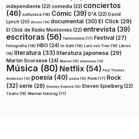
conciertos
independiente
(22)
comedia
(22)
(46)
Cómic
(39)
D'A
(22)
David
culturaca
(18)
documental
(30)
El Click
(29)
Lynch
(20)
discos
(14)
entrevista
(39)
El Click de Ràdio Montornès
(22)
escritoras
(56)
Festival
(27)
feminismo
(17)
HBO
(24)
fotografía
(18)
In-Edit
(18)
Lars von Trier
(16)
Libros
literatura
(33)
literatura japonesa
(29)
(16)
Martin Scorsese
(24)
Marvel
(15)
memorias
(14)
Música
(80)
Netflix
(54)
Paul Thomas
poesía
(40)
Rock
Punk
(17)
poeta
(15)
Anderson
(14)
(32)
serie
(28)
Steven Spielberg
(22)
Stanley Kubrick
(15)
Teatro
(16)
Werner Herzog
(17)